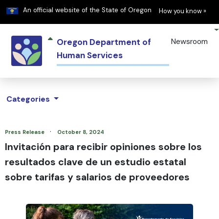
Learn
(h
An official website of the State of Oregon
How you know »
Oregon Department of
Newsroom
Human Services
Categories
·
Press Release
October 8, 2024
Invitación para recibir opiniones sobre los
resultados clave de un estudio estatal
sobre tarifas y salarios de proveedores