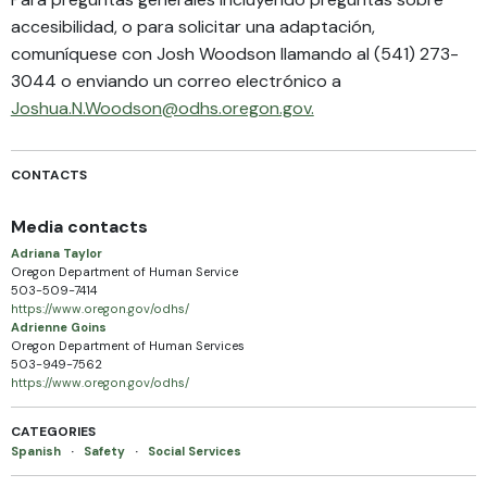
accesibilidad, o para solicitar una adaptación,
comuníquese con Josh Woodson llamando al (541) 273-
3044 o enviando un correo electrónico a
Joshua.N.Woodson@odhs.oregon.gov.
CONTACTS
Media contacts
Adriana Taylor
Oregon Department of Human Service
503-509-7414
https://www.oregon.gov/odhs/
Adrienne Goins
Oregon Department of Human Services
503-949-7562
https://www.oregon.gov/odhs/
CATEGORIES
Spanish
·
Safety
·
Social Services