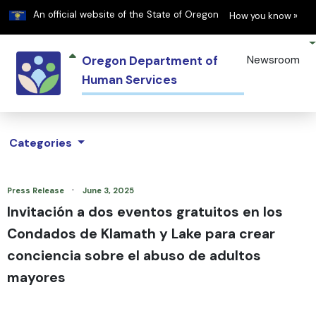
Learn
(h
An official website of the State of Oregon
How you know »
Oregon Department of
Newsroom
Human Services
Categories
·
Press Release
June 3, 2025
Invitación a dos eventos gratuitos en los
Condados de Klamath y Lake para crear
conciencia sobre el abuso de adultos
mayores