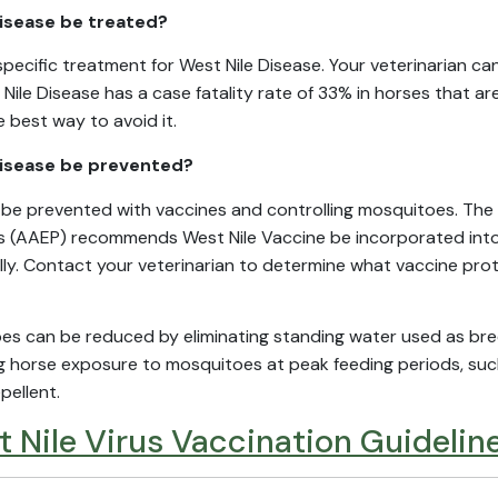
isease be treated?
 specific treatment for West Nile Disease. Your veterinarian ca
Nile Disease has a case fatality rate of 33% in horses that are
e best way to avoid it.
Disease be prevented?
 be prevented with vaccines and controlling mosquitoes. The
rs (AAEP) recommends West Nile Vaccine be incorporated int
ly. Contact your veterinarian to determine what vaccine prot
s can be reduced by eliminating standing water used as bre
g horse exposure to mosquitoes at peak feeding periods, su
pellent.
 Nile Virus Vaccination Guidelin