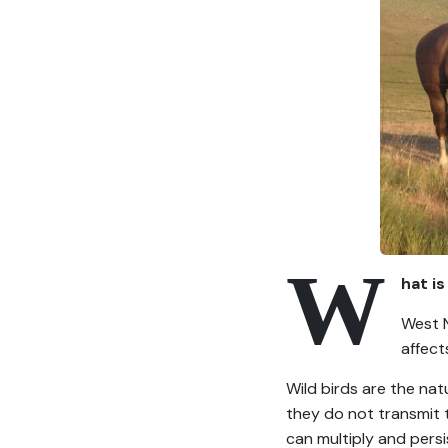
W
hat is
West N
affect
Wild birds are the nat
they do not transmit t
can multiply and persi