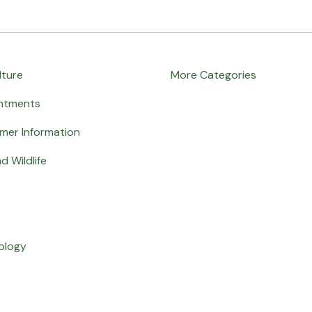
lture
More Categories
ntments
mer Information
d Wildlife
ology