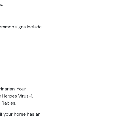
s.
ommon signs include:
inarian. Your
e Herpes Virus-1,
 Rabies.
if your horse has an