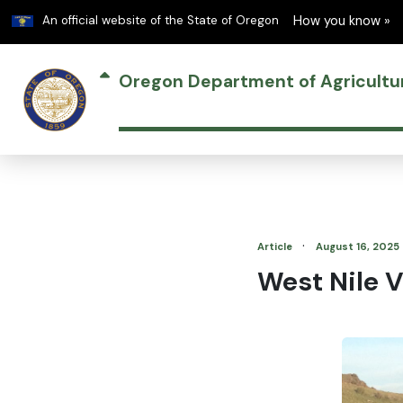
Learn
An official website of the State of Oregon
How you know »
Oregon Department of Agricultu
·
Article
August 16, 2025
West Nile V