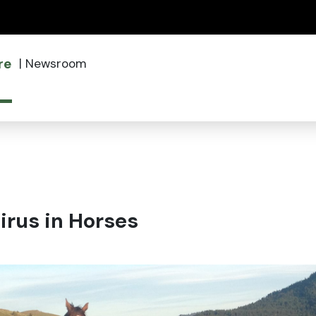
(how to identify a Oregon.gov website)
re
|
Newsroom
irus in Horses