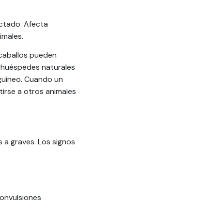
ectado. Afecta
imales.
s caballos pueden
os huéspedes naturales
nguíneo. Cuando un
tirse a otros animales
 a graves. Los signos
convulsiones