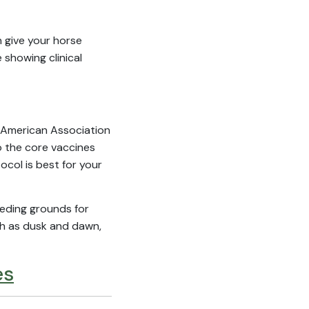
n give your horse
 showing clinical
 American Association
o the core vaccines
ocol is best for your
eding grounds for
ch as dusk and dawn,
es