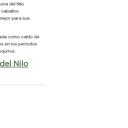
na del Nilo
 caballos.
mejor para sus
izada como caldo de
os en los períodos
squitos.
del Nilo